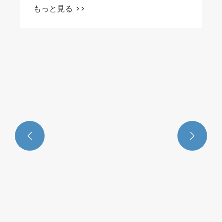


OLK 空気圧 4V 電磁弁の内部構造
もっと見る >>