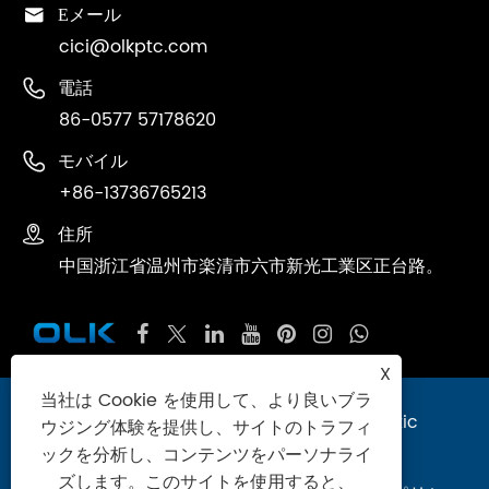

Eメール
cici@olkptc.com

電話
86-0577 57178620

モバイル
+86-13736765213

住所
中国浙江省温州市楽清市六市新光工業区正台路。
X
当社は Cookie を使用して、より良いブラ
著作権 © 2024 Zhejiang Ouleikai Pneumatic
ウジング体験を提供し、サイトのトラフィ
Co.、Ltd.無断転載を禁じます。
ックを分析し、コンテンツをパーソナライ
ズします。このサイトを使用すると、