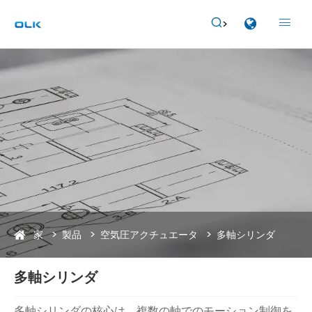


家
製品
空気圧アクチュエータ
多軸シリンダ
多軸シリンダ
多軸シリンダの核心は、複数の軸でのモーション制御を